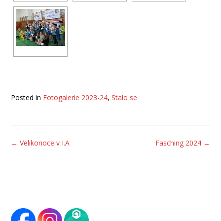
Posted in
Fotogalerie 2023-24
,
Stalo se
Post
←
Velikonoce v I.A
Fasching 2024
→
navigation