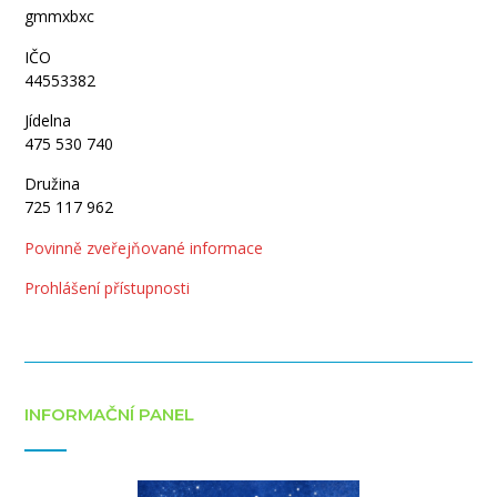
gmmxbxc
IČO
44553382
Jídelna
475 530 740
Družina
725 117 962
Povinně zveřejňované informace
Prohlášení přístupnosti
INFORMAČNÍ PANEL