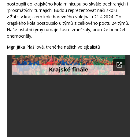
postoupili do krajského kola minicupu po skvěle odehraných i
“prosmátých” turnajích. Budou reprezentovat naši školu
v Žatci v krajském kole barevného volejbalu 21.4.2024. Do
krajského kola postoupilo 6 týmů z celkového počtu 24 týmů.
Naše ostatní týmy turnaje často zmeškaly, protože bohužel
onemocněly.
Mgr. Jitka Plašilová, trenérka našich volejbalistů