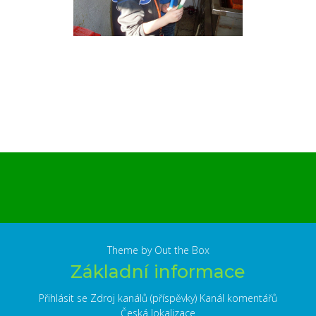
Theme by
Out the Box
Základní informace
Přihlásit se
Zdroj kanálů (příspěvky)
Kanál komentářů
Česká lokalizace